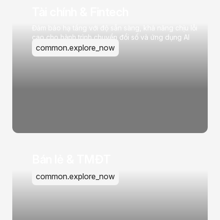
Tài chính & Fintech
Đảm bảo hạ tầng với độ sẵn sàng, khả năng chịu lỗi
cao cho hành trình chuyển đổi số và ứng dụng AI
common.explore_now
Bán lẻ & TMĐT
common.explore_now