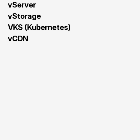
vServer
vStorage
VKS (Kubernetes)
vCDN
Triển khai AI/ML nhanh 
chóng với GPU Cloud – 
Cấu hình sẵn, sử dụng 
GPU hiệu năng cao như 
NVIDIA H100, A40, L40S, 
RTX 5090 để tối ưu cả 
hiệu suất lẫn chi phí.
Cấu hình sẵn, dễ dàng 
triển khai ngay cho 
mô hình AI/ML.
Khả năng mở rộng 
linh hoạt theo nhu 